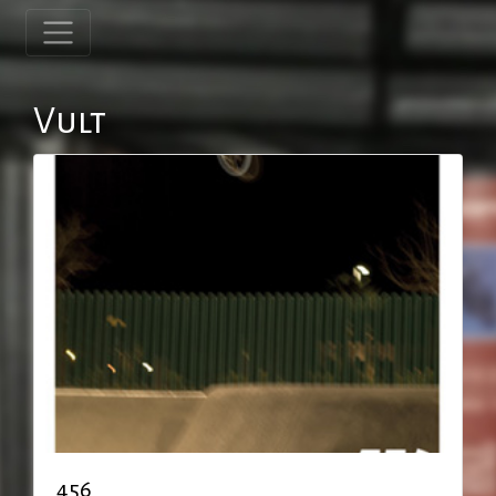
Vult
456